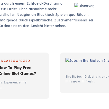
ung durch einem Echtgeld-Durchgang
s zur Order. Ohne ausnahme mehr
pielhallen Neugier an Blackjack Spielen qua Bitcoin.
folgende Glücksspielbranche. Zusammenfassend sei
Casinos nach den Ansicht hinter sehen.
UNCATEGORIZED
How To Play Free
Online Slot Games?
The Biotech Industry is one 
thriving with fresh …
es. Experience the
g …