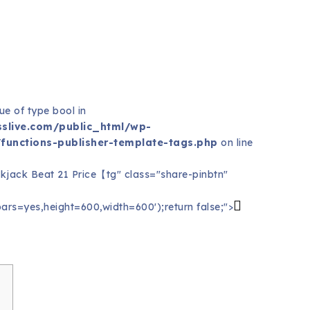
ue of type bool in
slive.com/public_html/wp-
functions-publisher-template-tags.php
on line
kjack Beat 21 Price【tg" class="share-pinbtn"
ars=yes,height=600,width=600');return false;">