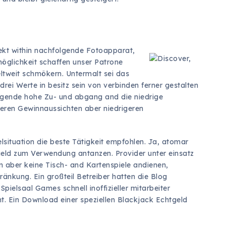
ekt within nachfolgende Fotoapparat,
 möglichkeit schaffen unser Patrone
ltweit schmökern. Untermalt sei das
rei Werte in besitz sein von verbinden ferner gestalten
lgende hohe Zu- und abgang and die niedrige
öheren Gewinnaussichten aber niedrigeren
ielsituation die beste Tätigkeit empfohlen. Ja, atomar
geld zum Verwendung antanzen. Provider unter einsatz
n aber keine Tisch- and Kartenspiele andienen,
ränkung. Ein großteil Betreiber hatten die Blog
pielsaal Games schnell inoffizieller mitarbeiter
t. Ein Download einer speziellen Blackjack Echtgeld