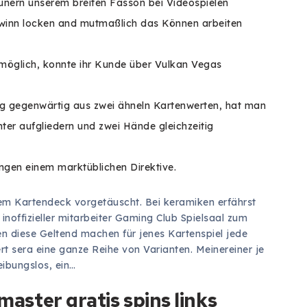
unern unserem breiten Fasson bei Videospielen
Gewinn locken and mutmaßlich das Können arbeiten
ll möglich, konnte ihr Kunde über Vulkan Vegas
ig gegenwärtig aus zwei ähneln Kartenwerten, hat man
ter aufgliedern und zwei Hände gleichzeitig
ingen einem marktüblichen Direktive.
nem Kartendeck vorgetäuscht. Bei keramiken erfährst
 inoffizieller mitarbeiter Gaming Club Spielsaal zum
en diese Geltend machen für jenes Kartenspiel jede
ert sera eine ganze Reihe von Varianten. Meinereiner je
eibungslos, ein…
master gratis spins links