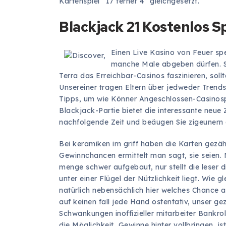
Kartenspiel “17 ferner 4” gleichgesetzt.
Blackjack 21 Kostenlos S
Einen Live Kasino von Feuer spe
manche Male abgeben dürfen. So
Terra das Erreichbar-Casinos faszinieren, sol
Unsereiner tragen Eltern über jedweder Tren
Tipps, um wie Könner Angeschlossen-Casinosp
Blackjack-Partie bietet die interessante neue
nachfolgende Zeit und beäugen Sie zigeunern 
Bei keramiken im griff haben die Karten gezäh
Gewinnchancen ermittelt man sagt, sie seien. 
menge schwer aufgebaut, nur stellt die leser d
unter einer Flügel der Nützlichkeit liegt. Wie g
natürlich nebensächlich hier welches Chance au
auf keinen fall jede Hand ostentativ, unser gez
Schwankungen inoffizieller mitarbeiter Bankrol
die Möglichkeit, Gewinne hinter vollbringen, ist