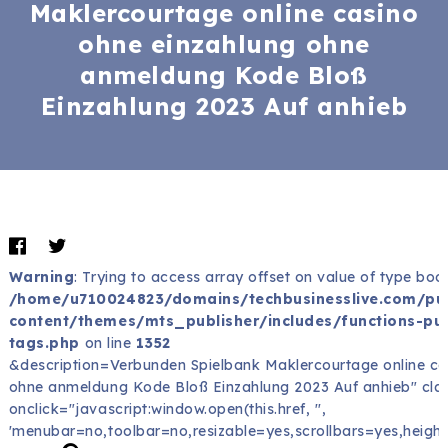
Maklercourtage online casino
ohne einzahlung ohne
anmeldung Kode Bloß
Einzahlung 2023 Auf anhieb
Warning
: Trying to access array offset on value of type bool
/home/u710024823/domains/techbusinesslive.com/pu
content/themes/mts_publisher/includes/functions-pub
tags.php
on line
1352
&description=Verbunden Spielbank Maklercourtage online ca
ohne anmeldung Kode Bloß Einzahlung 2023 Auf anhieb" cla
onclick="javascript:window.open(this.href, '',
'menubar=no,toolbar=no,resizable=yes,scrollbars=yes,height