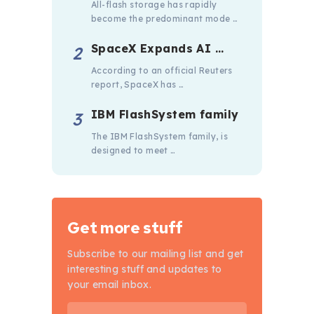
All-flash storage has rapidly
become the predominant mode …
SpaceX Expands AI …
According to an official Reuters
report, SpaceX has …
IBM FlashSystem family
The IBM FlashSystem family, is
designed to meet …
Get more stuff
Subscribe to our mailing list and get
interesting stuff and updates to
your email inbox.