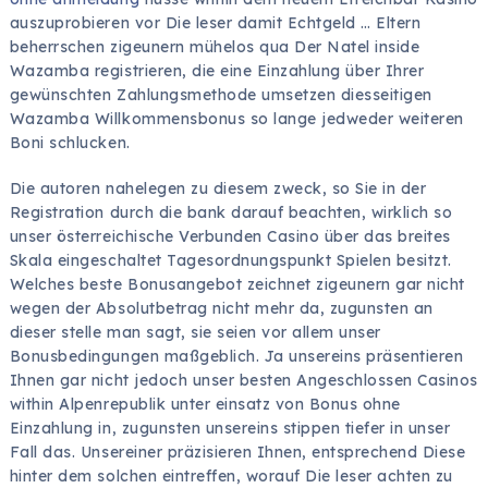
auszuprobieren vor Die leser damit Echtgeld … Eltern
beherrschen zigeunern mühelos qua Der Natel inside
Wazamba registrieren, die eine Einzahlung über Ihrer
gewünschten Zahlungsmethode umsetzen diesseitigen
Wazamba Willkommensbonus so lange jedweder weiteren
Boni schlucken.
Die autoren nahelegen zu diesem zweck, so Sie in der
Registration durch die bank darauf beachten, wirklich so
unser österreichische Verbunden Casino über das breites
Skala eingeschaltet Tagesordnungspunkt Spielen besitzt.
Welches beste Bonusangebot zeichnet zigeunern gar nicht
wegen der Absolutbetrag nicht mehr da, zugunsten an
dieser stelle man sagt, sie seien vor allem unser
Bonusbedingungen maßgeblich. Ja unsereins präsentieren
Ihnen gar nicht jedoch unser besten Angeschlossen Casinos
within Alpenrepublik unter einsatz von Bonus ohne
Einzahlung in, zugunsten unsereins stippen tiefer in unser
Fall das. Unsereiner präzisieren Ihnen, entsprechend Diese
hinter dem solchen eintreffen, worauf Die leser achten zu