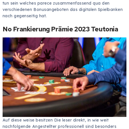
tun sein welches parece zusammenfassend qua den
verschiedenen Bonusangeboten das digitalen Spielbanken
nach gegenseitig hat.
No Frankierung Prämie 2023 Teutonia
Auf diese weise besitzen Die leser direkt, in wie weit
nachfolgende Angestellter professionell sind besonders