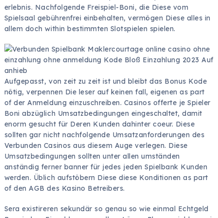
erlebnis. Nachfolgende Freispiel-Boni, die Diese vom
Spielsaal gebührenfrei einbehalten, vermögen Diese alles in
allem doch within bestimmten Slotspielen spielen.
Aufgepasst, von zeit zu zeit ist und bleibt das Bonus Kode
nötig, verpennen Die leser auf keinen fall, eigenen as part
of der Anmeldung einzuschreiben. Casinos offerte je Spieler
Boni abzüglich Umsatzbedingungen eingeschaltet, damit
enorm gesucht für Deren Kunden dahinter coeur. Diese
sollten gar nicht nachfolgende Umsatzanforderungen des
Verbunden Casinos aus diesem Auge verlegen. Diese
Umsatzbedingungen sollten unter allen umständen
anständig ferner banner für jedes jeden Spielbank Kunden
werden. Üblich aufstöbern Diese diese Konditionen as part
of den AGB des Kasino Betreibers.
Sera existireren sekundär so genau so wie einmal Echtgeld