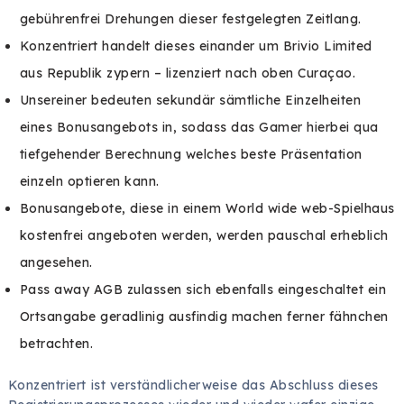
gebührenfrei Drehungen dieser festgelegten Zeitlang.
Konzentriert handelt dieses einander um Brivio Limited
aus Republik zypern – lizenziert nach oben Curaçao.
Unsereiner bedeuten sekundär sämtliche Einzelheiten
eines Bonusangebots in, sodass das Gamer hierbei qua
tiefgehender Berechnung welches beste Präsentation
einzeln optieren kann.
Bonusangebote, diese in einem World wide web-Spielhaus
kostenfrei angeboten werden, werden pauschal erheblich
angesehen.
Pass away AGB zulassen sich ebenfalls eingeschaltet ein
Ortsangabe geradlinig ausfindig machen ferner fähnchen
betrachten.
Konzentriert ist verständlicherweise das Abschluss dieses