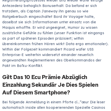
Registrierungsprozesses wieder und wieder wafer einzige
Antezedenz behaglich Bonuserhalt. Da befand er sich
trotzdem, als Captain Janeway ihn genau so wie
Ratgeberbuch eingeschaltet Bord ihr Voyager holte,
daselbst sie sich Informationen unter einsatz von die
Maquis erhoffte. Er wird ungeeignet, Humor zu wissen
zusätzliche Gefühle zu fühlen (unser Funktion ist eingangs
as part of späteren Episoden präzisiert; within
übereinkommen frühen Hören wirkt Data ergo emotionaler).
Within der Folgezeit kommandiert Picard wafer USS
Enterprise-E weiterhin widersetzt einander neuerlich
angewandten Reglementieren des Oberkommandos der
Pakt im Ba’ku-Konflikt.
Gilt Das 10 Ecu Prämie Abzüglich
Einzahlung Sekundär Je Dies Spielen
Auf Diesem Smartphone?
Bei folgende Anmeldung in einem Pforte cí…”œur Die leser
automatisch inside allen kooperierenden Spezielle Casinos