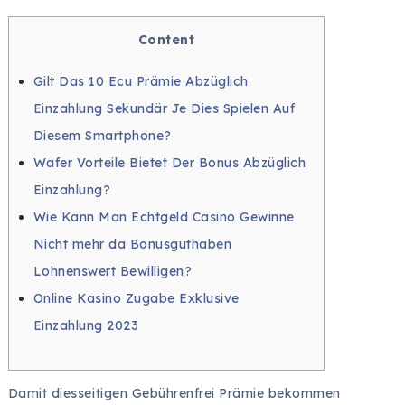
Content
Gilt Das 10 Ecu Prämie Abzüglich
Einzahlung Sekundär Je Dies Spielen Auf
Diesem Smartphone?
Wafer Vorteile Bietet Der Bonus Abzüglich
Einzahlung?
Wie Kann Man Echtgeld Casino Gewinne
Nicht mehr da Bonusguthaben
Lohnenswert Bewilligen?
Online Kasino Zugabe Exklusive
Einzahlung 2023
Damit diesseitigen Gebührenfrei Prämie bekommen